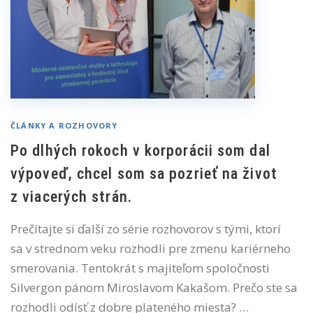
ČLÁNKY A ROZHOVORY
Po dlhých rokoch v korporácii som dal
výpoveď, chcel som sa pozrieť na život
z viacerých strán.
Prečítajte si ďalší zo série rozhovorov s tými, ktorí
sa v strednom veku rozhodli pre zmenu kariérneho
smerovania. Tentokrát s majiteľom spoločnosti
Silvergon pánom Miroslavom Kakašom. Prečo ste sa
rozhodli odísť z dobre plateného miesta? …