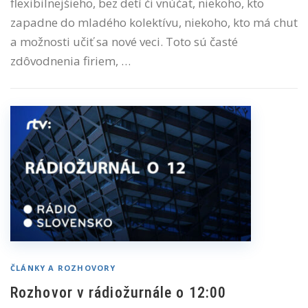
flexibilnejšieho, bez detí či vnúčat, niekoho, kto
zapadne do mladého kolektívu, niekoho, kto má chuť
a možnosti učiť sa nové veci. Toto sú časté
zdôvodnenia firiem, …
ČLÁNKY A ROZHOVORY
Rozhovor v rádiožurnále o 12:00