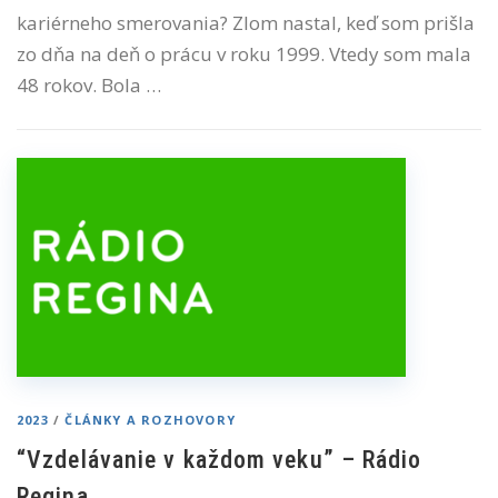
kariérneho smerovania? Zlom nastal, keď som prišla
zo dňa na deň o prácu v roku 1999. Vtedy som mala
48 rokov. Bola …
2023
/
ČLÁNKY A ROZHOVORY
“Vzdelávanie v každom veku” – Rádio
Regina