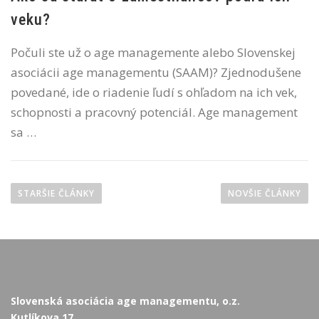
veku?
Počuli ste už o age managemente alebo Slovenskej
asociácii age managementu (SAAM)? Zjednodušene
povedané, ide o riadenie ľudí s ohľadom na ich vek,
schopnosti a pracovný potenciál. Age management
sa …
Navigácia v článkoch
STARŠIE ČLÁNKY
NOVŠIE ČLÁNKY
Slovenská asociácia age managementu, o.z.
Kutlíkova 17