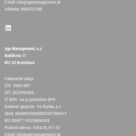
E-mail:
info@agemanagement.sk
Infolinka: 0908701398
Age Management, o.z.
Kutlíkova 17
851 02 Bratislava
Fakturačné údaje:
IČO: 36061891
DIČ: 2022995469
IČ DPH: nie je platiteľom DPH
Bankové spojenie: Fio Banka, a.s.
IBAN: SK0883300000002501996415
BIC/SWIFT: FIOZSKBAXXX
Poštová adresa: Tichá 28, 811 02
E-mail:
info@agemanagement.sk