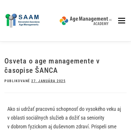
Menu
O NÁS
PRE KLIENTOV
AM AKADÉMIA
KONFERENCIE
Osveta o age managemente v
časopise ŠANCA
PROJEKTY
AKTUALITY
ČLÁNKY A VIDEÁ
PRE ČLENOV
PUBLIKOVANÉ
27. JANUÁRA 2025
Ako si udržať pracovnú schopnosť do vysokého veku aj
v oblasti sociálnych služieb a dožiť sa seniority
v dobrom fyzickom aj duševnom zdraví. Prispeli sme